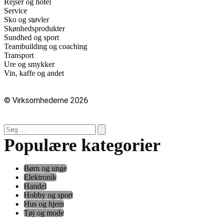
Rejser og hotel
Service
Sko og støvler
Skønhedsprodukter
Sundhed og sport
Teambuilding og coaching
Transport
Ure og smykker
Vin, kaffe og andet
© Virksomhederne 2026
Populære kategorier
Børn og unge
Elektronik
Handel
Hobby og sport
Hus og hjem
Tøj og mode