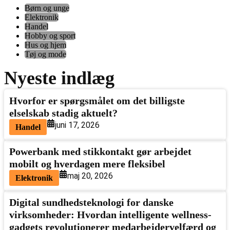
Børn og unge
Elektronik
Handel
Hobby og sport
Hus og hjem
Tøj og mode
Nyeste indlæg
Hvorfor er spørgsmålet om det billigste
elselskab stadig aktuelt?
juni 17, 2026
Handel
Powerbank med stikkontakt gør arbejdet
mobilt og hverdagen mere fleksibel
maj 20, 2026
Elektronik
Digital sundhedsteknologi for danske
virksomheder: Hvordan intelligente wellness-
gadgets revolutionerer medarbejdervelfærd og