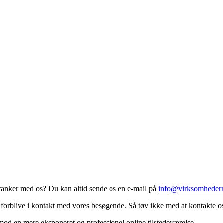
 tanker med os? Du kan altid sende os en e-mail på
info@virksomheder
t forblive i kontakt med vores besøgende. Så tøv ikke med at kontakte o
mod en mere eksponeret og professionel online tilstedeværelse.