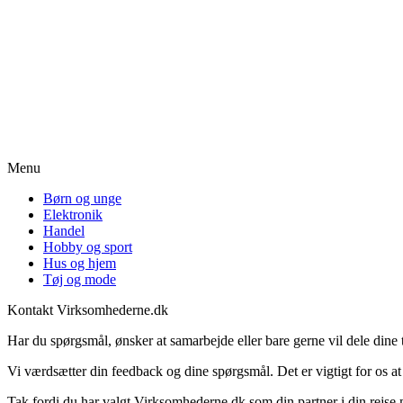
Menu
Børn og unge
Elektronik
Handel
Hobby og sport
Hus og hjem
Tøj og mode
Kontakt Virksomhederne.dk
Har du spørgsmål, ønsker at samarbejde eller bare gerne vil dele dine
Vi værdsætter din feedback og dine spørgsmål. Det er vigtigt for os a
Tak fordi du har valgt Virksomhederne.dk som din partner i din rejse 