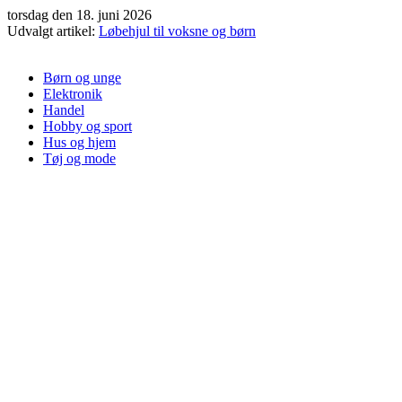
Videre
torsdag den 18. juni 2026
til
Udvalgt artikel:
Løbehjul til voksne og børn
indhold
Børn og unge
Elektronik
Handel
Hobby og sport
Hus og hjem
Tøj og mode