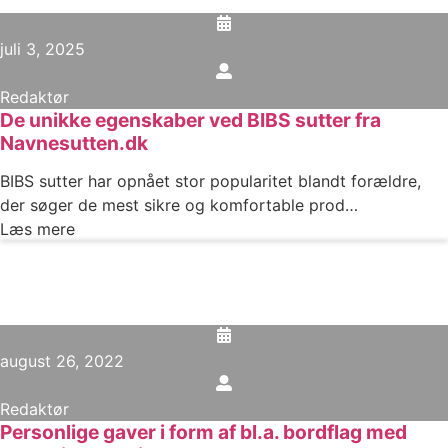
juli 3, 2025
Redaktør
De unikke egenskaber ved BIBS sutter fra
Navnesutten.dk
BIBS sutter har opnået stor popularitet blandt forældre,
der søger de mest sikre og komfortable prod…
Læs mere
august 26, 2022
Redaktør
Personlige gaver i form af bl.a. bordflag med