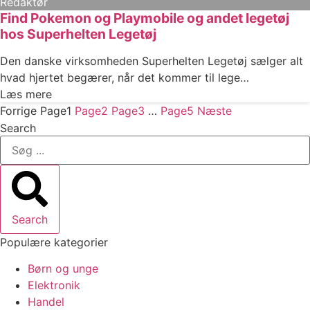
Redaktør
Find Pokemon og Playmobile og andet legetøj
hos Superhelten Legetøj
Den danske virksomheden Superhelten Legetøj sælger alt
hvad hjertet begærer, når det kommer til lege…
Læs mere
Forrige
Page
1
Page
2
Page
3
…
Page
5
Næste
Search
Search
Populære kategorier
Børn og unge
Elektronik
Handel