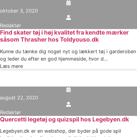
oktober 3, 2020
Redaktør
Find skater tøj i høj kvalitet fra kendte mærker
såsom Thrasher hos Toldyouso.dk
Kunne du tænke dig noget nyt og lækkert tøj i garderoben
og leder du efter en god hjemmeside, hvor d…
Læs mere
august 22, 2020
Redaktør
Quercetti legetøj og quizspil hos Legebyen.dk
Legebyen.dk er en webshop, der byder på gode spil