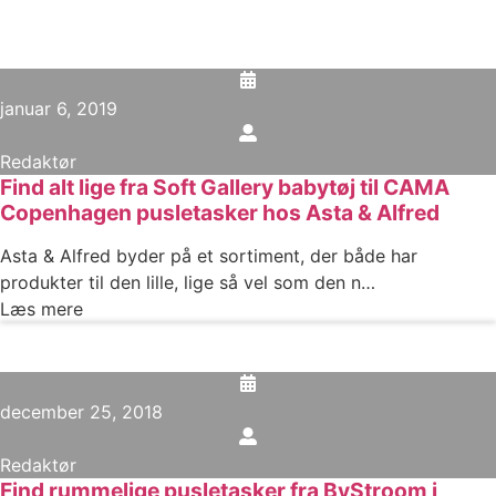
januar 6, 2019
Redaktør
Find alt lige fra Soft Gallery babytøj til CAMA
Copenhagen pusletasker hos Asta & Alfred
Asta & Alfred byder på et sortiment, der både har
produkter til den lille, lige så vel som den n…
Læs mere
december 25, 2018
Redaktør
Find rummelige pusletasker fra ByStroom i