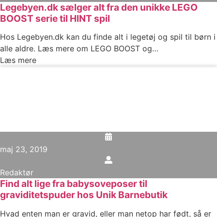
Legebyen.dk sælger alt fra den unikke LEGO
BOOST serie til HINT spil
Hos Legebyen.dk kan du finde alt i legetøj og spil til børn i
alle aldre. Læs mere om LEGO BOOST og…
Læs mere
maj 23, 2019
Redaktør
Find alt lige fra babysoveposer til
graviditetspuder hos Unik Barnebutik
Hvad enten man er gravid, eller man netop har født, så er