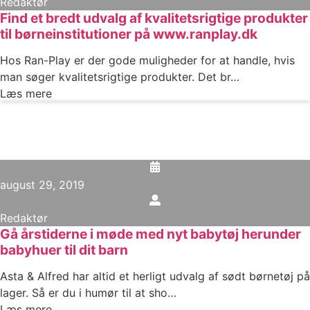
Redaktør
Find et bredt udvalg af kvalitetsrigtige produkter
til børneinstitutioner på www.ranplay.dk
Hos Ran-Play er der gode muligheder for at handle, hvis
man søger kvalitetsrigtige produkter. Det br…
Læs mere
august 29, 2019
Redaktør
Gå årstiderne i møde med nyt babytøj herunder
babyhuer til dit barn
Asta & Alfred har altid et herligt udvalg af sødt børnetøj på
lager. Så er du i humør til at sho…
Læs mere