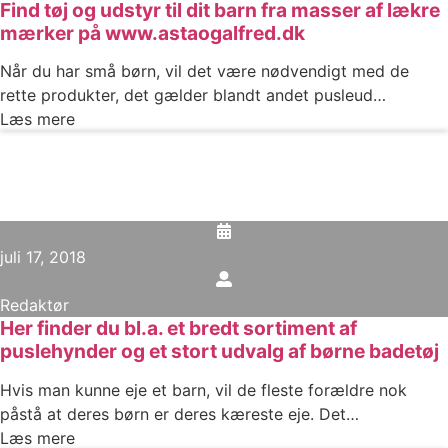
Find tøj og udstyr til dit barn fra masser af lækre
mærker på www.astaogalfred.dk
Når du har små børn, vil det være nødvendigt med de
rette produkter, det gælder blandt andet pusleud…
Læs mere
juli 17, 2018
Redaktør
Her finder du bl.a. et bredt sortiment af
puslehynder og et stort udvalg af børne badetøj
Hvis man kunne eje et barn, vil de fleste forældre nok
påstå at deres børn er deres kæreste eje. Det…
Læs mere