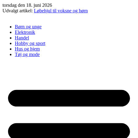
Videre
torsdag den 18. juni 2026
til
Udvalgt artikel:
Løbehjul til voksne og børn
indhold
Børn og unge
Elektronik
Handel
Hobby og sport
Hus og hjem
Tøj og mode