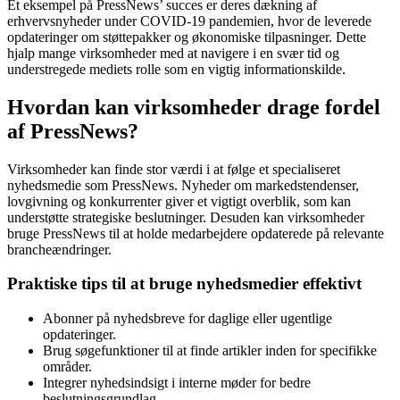
Et eksempel på PressNews’ succes er deres dækning af
erhvervsnyheder under COVID-19 pandemien, hvor de leverede
opdateringer om støttepakker og økonomiske tilpasninger. Dette
hjalp mange virksomheder med at navigere i en svær tid og
understregede mediets rolle som en vigtig informationskilde.
Hvordan kan virksomheder drage fordel
af PressNews?
Virksomheder kan finde stor værdi i at følge et specialiseret
nyhedsmedie som PressNews. Nyheder om markedstendenser,
lovgivning og konkurrenter giver et vigtigt overblik, som kan
understøtte strategiske beslutninger. Desuden kan virksomheder
bruge PressNews til at holde medarbejdere opdaterede på relevante
brancheændringer.
Praktiske tips til at bruge nyhedsmedier effektivt
Abonner på nyhedsbreve for daglige eller ugentlige
opdateringer.
Brug søgefunktioner til at finde artikler inden for specifikke
områder.
Integrer nyhedsindsigt i interne møder for bedre
beslutningsgrundlag.