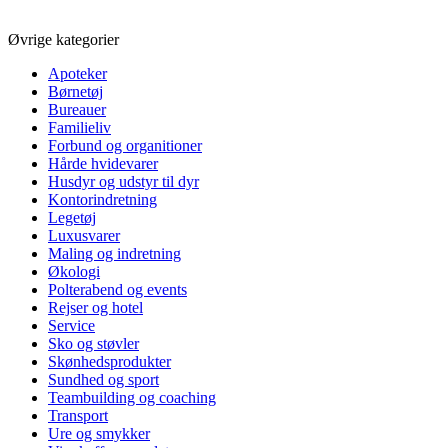
Øvrige kategorier
Apoteker
Børnetøj
Bureauer
Familieliv
Forbund og organitioner
Hårde hvidevarer
Husdyr og udstyr til dyr
Kontorindretning
Legetøj
Luxusvarer
Maling og indretning
Økologi
Polterabend og events
Rejser og hotel
Service
Sko og støvler
Skønhedsprodukter
Sundhed og sport
Teambuilding og coaching
Transport
Ure og smykker