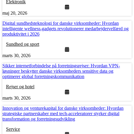
Elektronik
maj 20, 2026
Digital sundhedsteknologi for danske virksomheder: Hvordan
intelligente wellness-gadgets revolutionerer medarbejdervelfærd og
produktivitet i 2026
Sundhed og sport
marts 30, 2026
Sikker internetforbindelse på forretningsrejser: Hvordan VPN-
løsninger beskytter danske virksomheders sensitive data og
optimerer global forretningskommunikation
Rejser og hotel
marts 30, 2026
Innovation og venturekapital for danske virksomheder: Hvordan
strategiske partnerskaber med tech-acceleratorer styrker digital
transformation og forretningsudvikling
Service