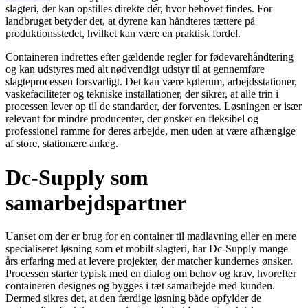
slagteri, der kan opstilles direkte dér, hvor behovet findes. For
landbruget betyder det, at dyrene kan håndteres tættere på
produktionsstedet, hvilket kan være en praktisk fordel.
Containeren indrettes efter gældende regler for fødevarehåndtering
og kan udstyres med alt nødvendigt udstyr til at gennemføre
slagteprocessen forsvarligt. Det kan være kølerum, arbejdsstationer,
vaskefaciliteter og tekniske installationer, der sikrer, at alle trin i
processen lever op til de standarder, der forventes. Løsningen er især
relevant for mindre producenter, der ønsker en fleksibel og
professionel ramme for deres arbejde, men uden at være afhængige
af store, stationære anlæg.
Dc-Supply som
samarbejdspartner
Uanset om der er brug for en container til madlavning eller en mere
specialiseret løsning som et mobilt slagteri, har Dc-Supply mange
års erfaring med at levere projekter, der matcher kundernes ønsker.
Processen starter typisk med en dialog om behov og krav, hvorefter
containeren designes og bygges i tæt samarbejde med kunden.
Dermed sikres det, at den færdige løsning både opfylder de