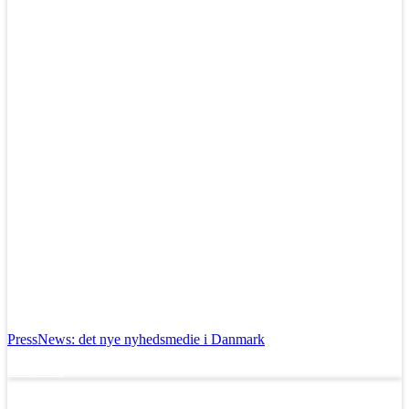
PressNews: det nye nyhedsmedie i Danmark
Læs mere