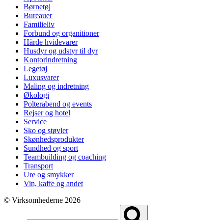
Børnetøj
Bureauer
Familieliv
Forbund og organitioner
Hårde hvidevarer
Husdyr og udstyr til dyr
Kontorindretning
Legetøj
Luxusvarer
Maling og indretning
Økologi
Polterabend og events
Rejser og hotel
Service
Sko og støvler
Skønhedsprodukter
Sundhed og sport
Teambuilding og coaching
Transport
Ure og smykker
Vin, kaffe og andet
© Virksomhederne 2026