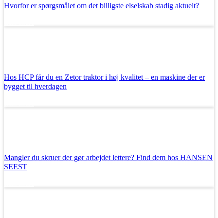
Hvorfor er spørgsmålet om det billigste elselskab stadig aktuelt?
Læs mere
Hos HCP får du en Zetor traktor i høj kvalitet – en maskine der er
bygget til hverdagen
Læs mere
Mangler du skruer der gør arbejdet lettere? Find dem hos HANSEN
SEEST
Læs mere