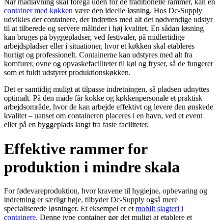
Når madlavning skal foregå uden for de traditionelle rammer, kan en
container med køkken
være den ideelle løsning. Hos Dc-Supply
udvikles der containere, der indrettes med alt det nødvendige udstyr
til at tilberede og servere måltider i høj kvalitet. En sådan løsning
kan bruges på byggepladser, ved festivaler, på midlertidige
arbejdspladser eller i situationer, hvor et køkken skal etableres
hurtigt og professionelt. Containerne kan udstyres med alt fra
komfurer, ovne og opvaskefaciliteter til køl og fryser, så de fungerer
som et fuldt udstyret produktionskøkken.
Det er samtidig muligt at tilpasse indretningen, så pladsen udnyttes
optimalt. På den måde får kokke og køkkenpersonale et praktisk
arbejdsområde, hvor de kan arbejde effektivt og levere den ønskede
kvalitet – uanset om containeren placeres i en havn, ved et event
eller på en byggeplads langt fra faste faciliteter.
Effektive rammer for
produktion i mindre skala
For fødevareproduktion, hvor kravene til hygiejne, opbevaring og
indretning er særligt høje, tilbyder Dc-Supply også mere
specialiserede løsninger. Et eksempel er et
mobilt slagteri i
containere
. Denne type container gør det muligt at etablere et