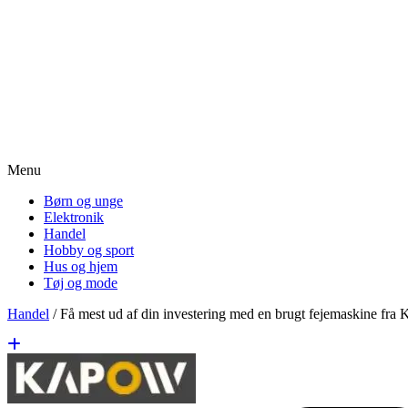
Menu
Børn og unge
Elektronik
Handel
Hobby og sport
Hus og hjem
Tøj og mode
Handel
/
Få mest ud af din investering med en brugt fejemaskine fra