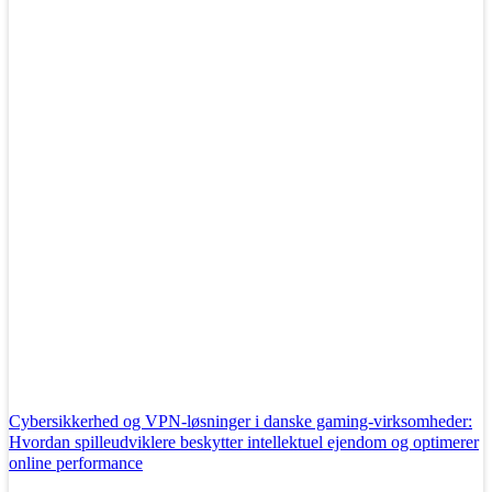
Cybersikkerhed og VPN-løsninger i danske gaming-virksomheder:
Hvordan spilleudviklere beskytter intellektuel ejendom og optimerer
online performance