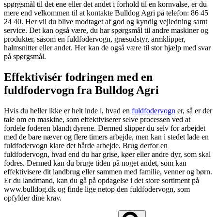
spørgsmål til det ene eller det andet i forhold til en kornvalse, er du
mere end velkommen til at kontakte Bulldog Agri på telefon: 86 45
24 40. Her vil du blive modtaget af god og kyndig vejledning samt
service. Det kan også være, du har spørgsmål til andre maskiner og
produkter, såsom en fuldfodervogn, græsudstyr, armklipper,
halmsnitter eller andet. Her kan de også være til stor hjælp med svar
på spørgsmål.
Effektivisér fodringen med en
fuldfodervogn fra Bulldog Agri
Hvis du heller ikke er helt inde i, hvad en
fuldfodervogn
er, så er der
tale om en maskine, som effektiviserer selve processen ved at
fordele foderen blandt dyrene. Dermed slipper du selv for arbejdet
med de bare næver og flere timers arbejde, men kan i stedet lade en
fuldfodervogn klare det hårde arbejde. Brug derfor en
fuldfodervogn, hvad end du har grise, køer eller andre dyr, som skal
fodres. Dermed kan du bruge tiden på noget andet, som kan
effektivisere dit landbrug eller sammen med familie, venner og børn.
Er du landmand, kan du gå på opdagelse i det store sortiment på
www.bulldog.dk og finde lige netop den fuldfodervogn, som
opfylder dine krav.