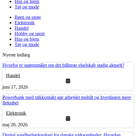
Hus og hjem
Tøj og mode
Børn og unge
Elektronik
Handel
Hobby og sport
Hus og hjem
Tøj og mode
Nyeste indlæg
Hvorfor er spørgsmålet om det billigste elselskab stadig aktuelt?
Handel
juni 17, 2026
Powerbank med stikkontakt gør arbejdet mobilt og hverdagen mere
fleksibel
Elektronik
maj 20, 2026
Digital sundhedsteknologi for danske virksomheder: Hvordan