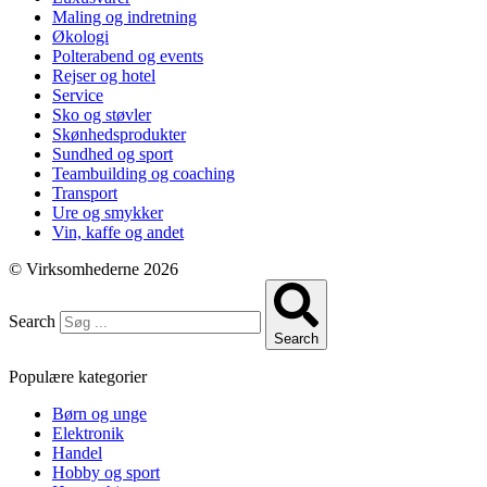
Maling og indretning
Økologi
Polterabend og events
Rejser og hotel
Service
Sko og støvler
Skønhedsprodukter
Sundhed og sport
Teambuilding og coaching
Transport
Ure og smykker
Vin, kaffe og andet
© Virksomhederne 2026
Search
Search
Populære kategorier
Børn og unge
Elektronik
Handel
Hobby og sport