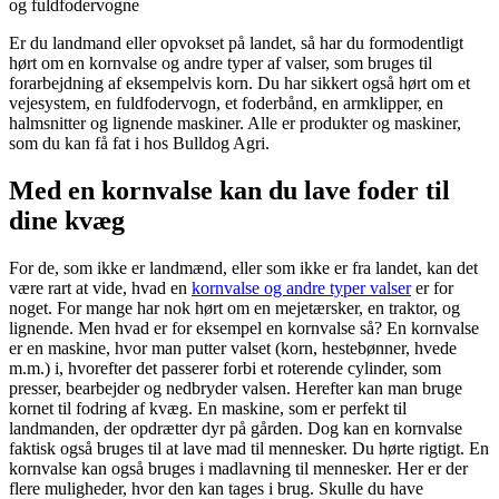
og fuldfodervogne
Er du landmand eller opvokset på landet, så har du formodentligt
hørt om en kornvalse og andre typer af valser, som bruges til
forarbejdning af eksempelvis korn. Du har sikkert også hørt om et
vejesystem, en fuldfodervogn, et foderbånd, en armklipper, en
halmsnitter og lignende maskiner. Alle er produkter og maskiner,
som du kan få fat i hos Bulldog Agri.
Med en kornvalse kan du lave foder til
dine kvæg
For de, som ikke er landmænd, eller som ikke er fra landet, kan det
være rart at vide, hvad en
kornvalse og andre typer valser
er for
noget. For mange har nok hørt om en mejetærsker, en traktor, og
lignende. Men hvad er for eksempel en kornvalse så? En kornvalse
er en maskine, hvor man putter valset (korn, hestebønner, hvede
m.m.) i, hvorefter det passerer forbi et roterende cylinder, som
presser, bearbejder og nedbryder valsen. Herefter kan man bruge
kornet til fodring af kvæg. En maskine, som er perfekt til
landmanden, der opdrætter dyr på gården. Dog kan en kornvalse
faktisk også bruges til at lave mad til mennesker. Du hørte rigtigt. En
kornvalse kan også bruges i madlavning til mennesker. Her er der
flere muligheder, hvor den kan tages i brug. Skulle du have