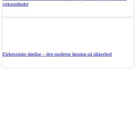
virksomheder
Læs mere
Elektroniske dørlåse – den moderne løsning på sikkerhed
Læs mere