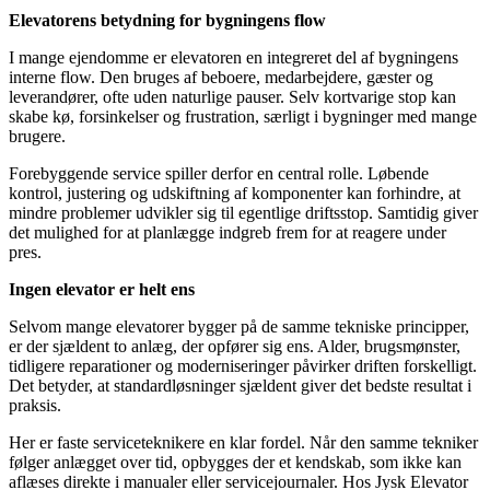
Elevatorens betydning for bygningens flow
I mange ejendomme er elevatoren en integreret del af bygningens
interne flow. Den bruges af beboere, medarbejdere, gæster og
leverandører, ofte uden naturlige pauser. Selv kortvarige stop kan
skabe kø, forsinkelser og frustration, særligt i bygninger med mange
brugere.
Forebyggende service spiller derfor en central rolle. Løbende
kontrol, justering og udskiftning af komponenter kan forhindre, at
mindre problemer udvikler sig til egentlige driftsstop. Samtidig giver
det mulighed for at planlægge indgreb frem for at reagere under
pres.
Ingen elevator er helt ens
Selvom mange elevatorer bygger på de samme tekniske principper,
er der sjældent to anlæg, der opfører sig ens. Alder, brugsmønster,
tidligere reparationer og moderniseringer påvirker driften forskelligt.
Det betyder, at standardløsninger sjældent giver det bedste resultat i
praksis.
Her er faste serviceteknikere en klar fordel. Når den samme tekniker
følger anlægget over tid, opbygges der et kendskab, som ikke kan
aflæses direkte i manualer eller servicejournaler. Hos Jysk Elevator