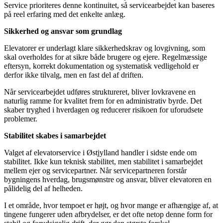
Service prioriteres denne kontinuitet, så servicearbejdet kan baseres
på reel erfaring med det enkelte anlæg.
Sikkerhed og ansvar som grundlag
Elevatorer er underlagt klare sikkerhedskrav og lovgivning, som
skal overholdes for at sikre både brugere og ejere. Regelmæssige
eftersyn, korrekt dokumentation og systematisk vedligehold er
derfor ikke tilvalg, men en fast del af driften.
Når servicearbejdet udføres struktureret, bliver lovkravene en
naturlig ramme for kvalitet frem for en administrativ byrde. Det
skaber tryghed i hverdagen og reducerer risikoen for uforudsete
problemer.
Stabilitet skabes i samarbejdet
Valget af elevatorservice i Østjylland handler i sidste ende om
stabilitet. Ikke kun teknisk stabilitet, men stabilitet i samarbejdet
mellem ejer og servicepartner. Når servicepartneren forstår
bygningens hverdag, brugsmønstre og ansvar, bliver elevatoren en
pålidelig del af helheden.
I et område, hvor tempoet er højt, og hvor mange er afhængige af, at
tingene fungerer uden afbrydelser, er det ofte netop denne form for