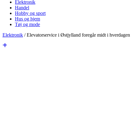
Elektronik
Handel
Hobby og sport
Hus og hjem
Tøj og mode
Elektronik
/
Elevatorservice i Østjylland foregår midt i hverdagen