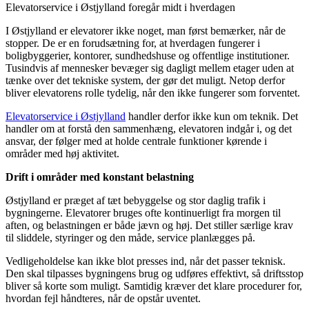
Elevatorservice i Østjylland foregår midt i hverdagen
I Østjylland er elevatorer ikke noget, man først bemærker, når de
stopper. De er en forudsætning for, at hverdagen fungerer i
boligbyggerier, kontorer, sundhedshuse og offentlige institutioner.
Tusindvis af mennesker bevæger sig dagligt mellem etager uden at
tænke over det tekniske system, der gør det muligt. Netop derfor
bliver elevatorens rolle tydelig, når den ikke fungerer som forventet.
Elevatorservice i Østjylland
handler derfor ikke kun om teknik. Det
handler om at forstå den sammenhæng, elevatoren indgår i, og det
ansvar, der følger med at holde centrale funktioner kørende i
områder med høj aktivitet.
Drift i områder med konstant belastning
Østjylland er præget af tæt bebyggelse og stor daglig trafik i
bygningerne. Elevatorer bruges ofte kontinuerligt fra morgen til
aften, og belastningen er både jævn og høj. Det stiller særlige krav
til sliddele, styringer og den måde, service planlægges på.
Vedligeholdelse kan ikke blot presses ind, når det passer teknisk.
Den skal tilpasses bygningens brug og udføres effektivt, så driftsstop
bliver så korte som muligt. Samtidig kræver det klare procedurer for,
hvordan fejl håndteres, når de opstår uventet.