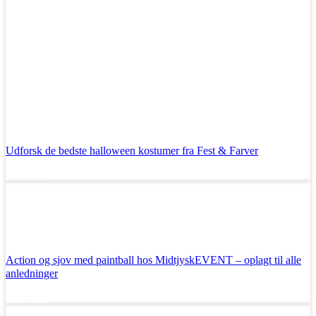
Udforsk de bedste halloween kostumer fra Fest & Farver
Læs mere
Action og sjov med paintball hos MidtjyskEVENT – oplagt til alle
anledninger
Læs mere