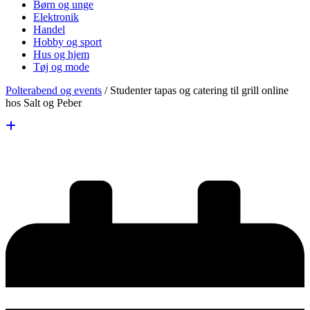
Børn og unge
Elektronik
Handel
Hobby og sport
Hus og hjem
Tøj og mode
Polterabend og events
/
Studenter tapas og catering til grill online
hos Salt og Peber