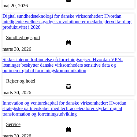
maj 20, 2026
Digital sundhedsteknologi for danske virksomheder: Hvordan
intelligente wellness-gadgets revolutionerer medarbejdervelfærd og
produktivitet i 2026
Sundhed og sport
marts 30, 2026
Sikker internetforbindelse på forretningsrejser: Hvordan VPN-
løsninger beskytter danske virksomheders sensitive data og
optimerer global forretningskommunikation
Rejser og hotel
marts 30, 2026
Innovation og venturekapital for danske virksomheder: Hvordan
strategiske partnerskaber med tech-acceleratorer styrker digital
transformation og forretningsudvikling
Service
marts 30, 2026