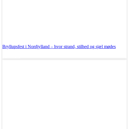
Bryllupsfest i Nordjylland – hvor strand, stilhed og sjæl mødes
Læs mere