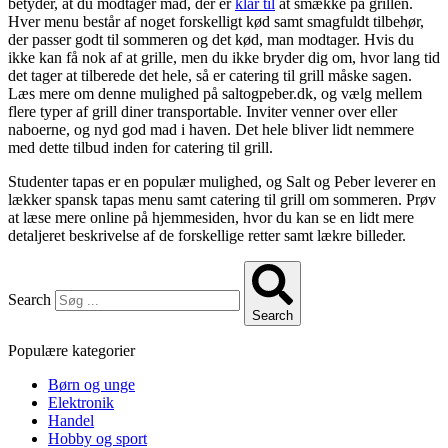
betyder, at du modtager mad, der er
klar til
at smække på grillen.
Hver menu består af noget forskelligt kød samt smagfuldt tilbehør,
der passer godt til sommeren og det kød, man modtager. Hvis du
ikke kan få nok af at grille, men du ikke bryder dig om, hvor lang tid
det tager at tilberede det hele, så er catering til grill måske sagen.
Læs mere om denne mulighed på saltogpeber.dk, og vælg mellem
flere typer af grill diner transportable. Inviter venner over eller
naboerne, og nyd god mad i haven. Det hele bliver lidt nemmere
med dette tilbud inden for catering til grill.
Studenter tapas er en populær mulighed, og Salt og Peber leverer en
lækker spansk tapas menu samt catering til grill om sommeren. Prøv
at læse mere online på hjemmesiden, hvor du kan se en lidt mere
detaljeret beskrivelse af de forskellige retter samt lækre billeder.
Search
Search
Populære kategorier
Børn og unge
Elektronik
Handel
Hobby og sport