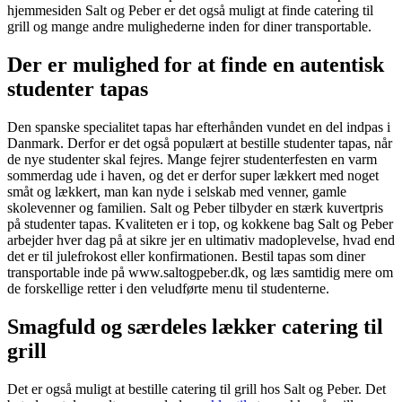
hjemmesiden Salt og Peber er det også muligt at finde catering til
grill og mange andre mulighederne inden for diner transportable.
Der er mulighed for at finde en autentisk
studenter tapas
Den spanske specialitet tapas har efterhånden vundet en del indpas i
Danmark. Derfor er det også populært at bestille studenter tapas, når
de nye studenter skal fejres. Mange fejrer studenterfesten en varm
sommerdag ude i haven, og det er derfor super lækkert med noget
småt og lækkert, man kan nyde i selskab med venner, gamle
skolevenner og familien. Salt og Peber tilbyder en stærk kuvertpris
på studenter tapas. Kvaliteten er i top, og kokkene bag Salt og Peber
arbejder hver dag på at sikre jer en ultimativ madoplevelse, hvad end
det er til julefrokost eller konfirmationen. Bestil tapas som diner
transportable inde på www.saltogpeber.dk, og læs samtidig mere om
de forskellige retter i den veludførte menu til studenterne.
Smagfuld og særdeles lækker catering til
grill
Det er også muligt at bestille catering til grill hos Salt og Peber. Det