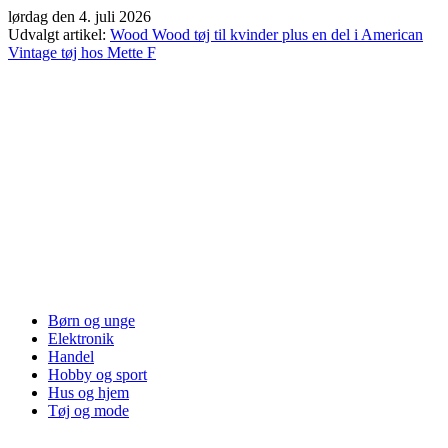
Videre
lørdag den 4. juli 2026
til
Udvalgt artikel:
Wood Wood tøj til kvinder plus en del i American
indhold
Vintage tøj hos Mette F
Børn og unge
Elektronik
Handel
Hobby og sport
Hus og hjem
Tøj og mode