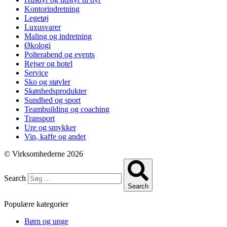
Kontorindretning
Legetøj
Luxusvarer
Maling og indretning
Økologi
Polterabend og events
Rejser og hotel
Service
Sko og støvler
Skønhedsprodukter
Sundhed og sport
Teambuilding og coaching
Transport
Ure og smykker
Vin, kaffe og andet
© Virksomhederne 2026
Search
Search
Populære kategorier
Børn og unge