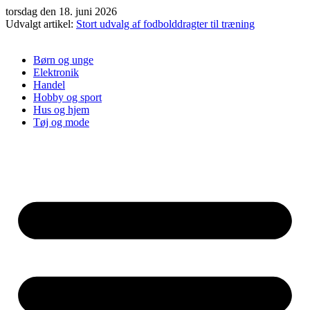
Videre
torsdag den 18. juni 2026
til
Udvalgt artikel:
Stort udvalg af fodbolddragter til træning
indhold
Børn og unge
Elektronik
Handel
Hobby og sport
Hus og hjem
Tøj og mode