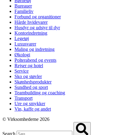
Børnetøj
Bureauer
Familieliv
Forbund og organitioner
Hårde hvidevarer
Husdyr og udstyr til dyr
Kontorindretning
Legetøj
Luxusvarer
Maling og indretning
Økologi
Polterabend og events
Rejser og hotel
Service
Sko og støvler
Skønhedsprodukter
Sundhed og sport
Teambuilding og coaching
Transport
Ure og smykker
Vin, kaffe og andet
© Virksomhederne 2026
Search