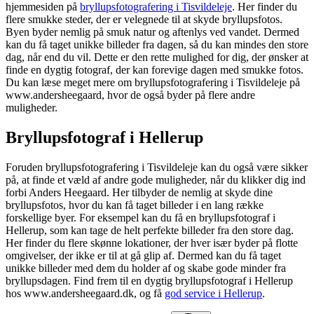
hjemmesiden på
bryllupsfotografering i Tisvildeleje
. Her finder du
flere smukke steder, der er velegnede til at skyde bryllupsfotos.
Byen byder nemlig på smuk natur og aftenlys ved vandet. Dermed
kan du få taget unikke billeder fra dagen, så du kan mindes den store
dag, når end du vil. Dette er den rette mulighed for dig, der ønsker at
finde en dygtig fotograf, der kan forevige dagen med smukke fotos.
Du kan læse meget mere om bryllupsfotografering i Tisvildeleje på
www.andersheegaard, hvor de også byder på flere andre
muligheder.
Bryllupsfotograf i Hellerup
Foruden bryllupsfotografering i Tisvildeleje kan du også være sikker
på, at finde et væld af andre gode muligheder, når du klikker dig ind
forbi Anders Heegaard. Her tilbyder de nemlig at skyde dine
bryllupsfotos, hvor du kan få taget billeder i en lang række
forskellige byer. For eksempel kan du få en bryllupsfotograf i
Hellerup, som kan tage de helt perfekte billeder fra den store dag.
Her finder du flere skønne lokationer, der hver især byder på flotte
omgivelser, der ikke er til at gå glip af. Dermed kan du få taget
unikke billeder med dem du holder af og skabe gode minder fra
bryllupsdagen. Find frem til en dygtig bryllupsfotograf i Hellerup
hos www.andersheegaard.dk, og få
god service i Hellerup
.