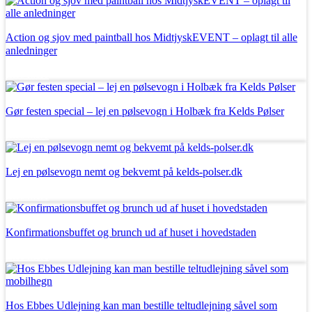
Action og sjov med paintball hos MidtjyskEVENT – oplagt til alle
anledninger
Læs mere
Gør festen special – lej en pølsevogn i Holbæk fra Kelds Pølser
Læs mere
Lej en pølsevogn nemt og bekvemt på kelds-polser.dk
Læs mere
Konfirmationsbuffet og brunch ud af huset i hovedstaden
Læs mere
Hos Ebbes Udlejning kan man bestille teltudlejning såvel som