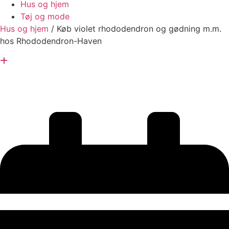
Hus og hjem
Tøj og mode
Hus og hjem
/
Køb violet rhododendron og gødning m.m.
hos Rhododendron-Haven