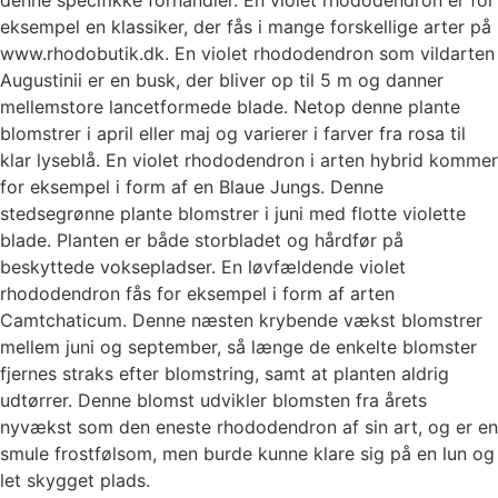
eksempel en klassiker, der fås i mange forskellige arter på
www.rhodobutik.dk. En violet rhododendron som vildarten
Augustinii er en busk, der bliver op til 5 m og danner
mellemstore lancetformede blade. Netop denne plante
blomstrer i april eller maj og varierer i farver fra rosa til
klar lyseblå. En violet rhododendron i arten hybrid kommer
for eksempel i form af en Blaue Jungs. Denne
stedsegrønne plante blomstrer i juni med flotte violette
blade. Planten er både storbladet og hårdfør på
beskyttede voksepladser. En løvfældende violet
rhododendron fås for eksempel i form af arten
Camtchaticum. Denne næsten krybende vækst blomstrer
mellem juni og september, så længe de enkelte blomster
fjernes straks efter blomstring, samt at planten aldrig
udtørrer. Denne blomst udvikler blomsten fra årets
nyvækst som den eneste rhododendron af sin art, og er en
smule frostfølsom, men burde kunne klare sig på en lun og
let skygget plads.