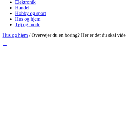
Elektronik
Handel
Hobby og sport
Hus og hjem
Tøj og mode
Hus og hjem
/
Overvejer du en boring? Her er det du skal vide