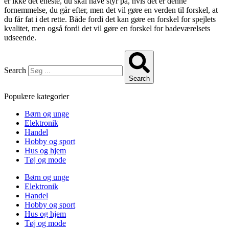
er ikke det eneste, du skal have styr på, hvis det er denne
fornemmelse, du går efter, men det vil gøre en verden til forskel, at
du får fat i det rette. Både fordi det kan gøre en forskel for spejlets
kvalitet, men også fordi det vil gøre en forskel for badeværelsets
udseende.
Search
Search
Populære kategorier
Børn og unge
Elektronik
Handel
Hobby og sport
Hus og hjem
Tøj og mode
Børn og unge
Elektronik
Handel
Hobby og sport
Hus og hjem
Tøj og mode