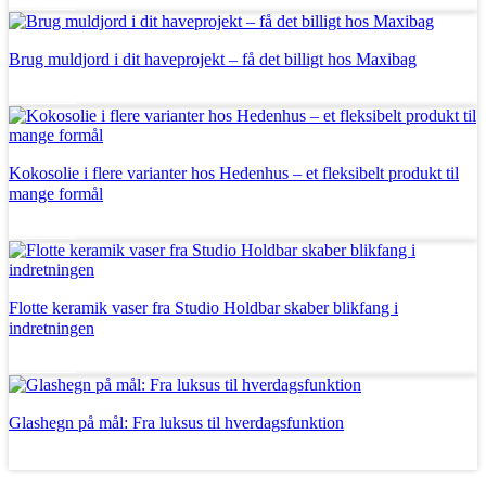
Læs mere
Brug muldjord i dit haveprojekt – få det billigt hos Maxibag
Læs mere
Kokosolie i flere varianter hos Hedenhus – et fleksibelt produkt til
mange formål
Læs mere
Flotte keramik vaser fra Studio Holdbar skaber blikfang i
indretningen
Læs mere
Glashegn på mål: Fra luksus til hverdagsfunktion
Læs mere