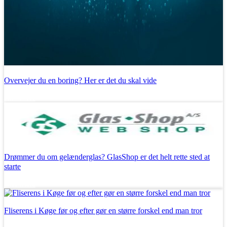
Overvejer du en boring? Her er det du skal vide
Læs mere
Drømmer du om gelænderglas? GlasShop er det helt rette sted at
starte
Læs mere
Fliserens i Køge før og efter gør en større forskel end man tror