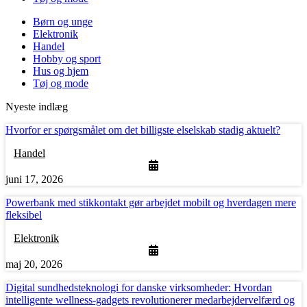
Børn og unge
Elektronik
Handel
Hobby og sport
Hus og hjem
Tøj og mode
Nyeste indlæg
Hvorfor er spørgsmålet om det billigste elselskab stadig aktuelt?
Handel
juni 17, 2026
Powerbank med stikkontakt gør arbejdet mobilt og hverdagen mere
fleksibel
Elektronik
maj 20, 2026
Digital sundhedsteknologi for danske virksomheder: Hvordan
intelligente wellness-gadgets revolutionerer medarbejdervelfærd og