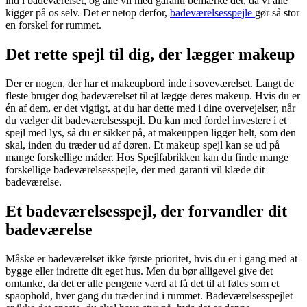
ind i badeværelset, og alle vil med garanti bemærke det, da vi alle
kigger på os selv. Det er netop derfor,
badeværelsesspejle
gør så stor
en forskel for rummet.
Det rette spejl til dig, der lægger makeup
Der er nogen, der har et makeupbord inde i soveværelset. Langt de
fleste bruger dog badeværelset til at lægge deres makeup. Hvis du er
én af dem, er det vigtigt, at du har dette med i dine overvejelser, når
du vælger dit badeværelsesspejl. Du kan med fordel investere i et
spejl med lys, så du er sikker på, at makeuppen ligger helt, som den
skal, inden du træder ud af døren. Et makeup spejl kan se ud på
mange forskellige måder. Hos Spejlfabrikken kan du finde mange
forskellige badeværelsesspejle, der med garanti vil klæde dit
badeværelse.
Et badeværelsesspejl, der forvandler dit
badeværelse
Måske er badeværelset ikke første prioritet, hvis du er i gang med at
bygge eller indrette dit eget hus. Men du bør alligevel give det
omtanke, da det er alle pengene værd at få det til at føles som et
spaophold, hver gang du træder ind i rummet. Badeværelsesspejlet