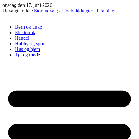
Videre
onsdag den 17. juni 2026
til
Udvalgt artikel:
Stort udvalg af fodbolddragter til træning
indhold
Børn og unge
Elektronik
Handel
Hobby og sport
Hus og hjem
Tøj og mode