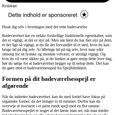
Redaktør
Husk dig selv i hverdagen med det rette badeværelse
Badeværelset har en række forskellige funktionelle egenskaber, som
det er vigtigt, at der er styr på. Men når først du har fået styr på dem,
er det lige så vigtigt, at du får det forvandlet til et sted, hvor du kan
bruge tid på dig selv. At tilbringe tid på sig selv, hvor man yder
omsorg for sit fysiske og mentale velvære, er utroligt vigtigt. Og
hvis du vil være sikker på, at du husker at gøre netop dette hver dag,
bør du sørge for at badeværelset lægger op til netop dette. Det kan
du gøre med et badeværelsesspejl fra Spejlfabrikken.
Formen på dit badeværelsesspejl er
afgørende
Når du indretter badeværelset, kan du med fordel have fokus på
organiske former, da det bringer ro til rummet. Derfor kan du
overveje at investere i et pænt rundt spejl med en flot ramme.
Badeværelsesspejlet er noget af det første man ser, når man træder