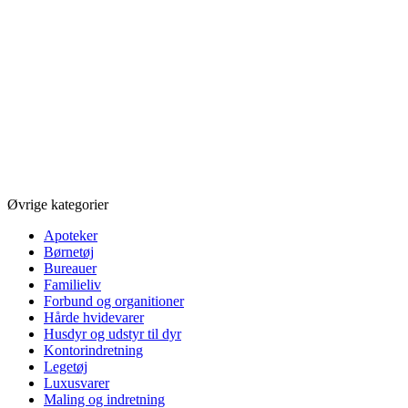
Øvrige kategorier
Apoteker
Børnetøj
Bureauer
Familieliv
Forbund og organitioner
Hårde hvidevarer
Husdyr og udstyr til dyr
Kontorindretning
Legetøj
Luxusvarer
Maling og indretning