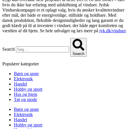
hvis du ikke har erfaring med udskiftning af vinduer. Jydsk
Vindueskompagni er et oplagt valg, hvis du ønsker kvalitetsvinduer
efter mål, der både er energivenlige, stilfulde og holdbare. Med
dansk produktion, fleksible designmuligheder og lang garanti er du
godt klædt på til at investere i vinduer, der både øger komforten og
værdien af dit hjem. Se hele udvalget og læs mere på
jvk.dk/vinduer
.
Search
Search
Populære kategorier
Børn og unge
Elektronik
Handel
Hobby og sport
Hus og hjem
Tøj og mode
Børn og unge
Elektronik
Handel
Hobby og sport