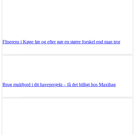
Fliserens i Køge før og efter gør en større forskel end man tror
Læs mere
Brug muldjord i dit haveprojekt – få det billigt hos Maxibag
Læs mere