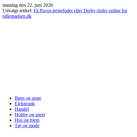
Videre
mandag den 22. juni 2026
til
Udvalgt artikel:
Få Pavos-hestefoder eller Derby-foder online fra
indhold
pillemadsen.dk
Børn og unge
Elektronik
Handel
Hobby og sport
Hus og hjem
Tøj og mode