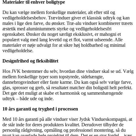
Materialer til enhver boligtype
Du kan vælge mellem forskellige materialer, alt efter stil og
vedligeholdelsesbehov. Trævinduer giver et klassisk udtryk og kan
males i lige den farve, du ønsker. Træ-alu vinduer kombinerer træets
æstetik med aluminiummets styrke og vedligeholdelsesfri
egenskaber. Ønsker du noget særligt eksklusivt, er mahogni et
populært valg med lang levetid og et flot, varmt udseende. Alle
materialer er nøje udvalgt for at sikre høj holdbarhed og minimal
vedligeholdelse.
Designfrihed og fleksibilitet
Hos JVK bestemmer du selv, hvordan dine vinduer skal se ud. Vælg
mellem forskellige typer som topstyrede, sidehængte,
dannebrogsvinduer eller faste karme. Du kan også selv vælge farve,
glas, sprosser og greb, så resultatet matcher din boligstil helt perfekt.
Det gør det muligt at skabe et harmonisk og sammenhængende
udtryk – både ude og inde.
10 års garanti og tryghed i processen
Med 10 års garanti på alle vinduer viser Jydsk Vindueskompagni, at
de står inde for deres produkters kvalitet. Derudover tilbyder de
personlig rådgivning, opmåling og professionel montering, så du
trygt kan overlade hele projektet til dem. Det er en stor fordel – især