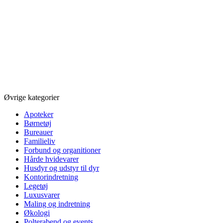
Øvrige kategorier
Apoteker
Børnetøj
Bureauer
Familieliv
Forbund og organitioner
Hårde hvidevarer
Husdyr og udstyr til dyr
Kontorindretning
Legetøj
Luxusvarer
Maling og indretning
Økologi
Polterabend og events