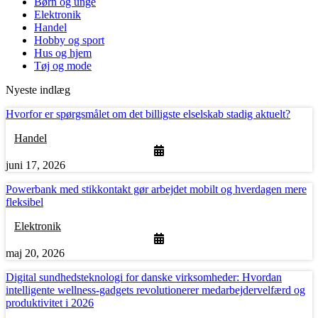
Børn og unge
Elektronik
Handel
Hobby og sport
Hus og hjem
Tøj og mode
Nyeste indlæg
Hvorfor er spørgsmålet om det billigste elselskab stadig aktuelt?
Handel
juni 17, 2026
Powerbank med stikkontakt gør arbejdet mobilt og hverdagen mere
fleksibel
Elektronik
maj 20, 2026
Digital sundhedsteknologi for danske virksomheder: Hvordan
intelligente wellness-gadgets revolutionerer medarbejdervelfærd og
produktivitet i 2026