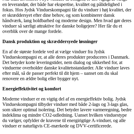
en leverandør, der både har ekspertise, kvalitet og pålidelighed i
fokus. Hos Jydsk Vindueskompagni får du vinduer i høj kvalitet, der
er skræddersyet efter dine behov, og som kombinerer dansk
håndværk, lang holdbarhed og moderne design. Men hvad gør deres
vinduer så særligt attraktive for danske boligejere? Her får du et
overblik over de mange fordele.
Dansk produktion og skræddersyede løsninger
En af de største fordele ved at vælge vinduer fra Jydsk
Vindueskompagni er, at alle deres produkter produceres i Danmark.
Det betyder korte leveringstider, nem dialog og sikkerhed for, at
vinduerne overholder danske kvalitetsstandarder. Alle vinduer laves
efter mål, så de passer perfekt til dit hjem – uanset om du skal
renovere en ældre bolig eller bygger nyt.
Energieffektivitet og komfort
Moderne vinduer er en vigtig del af en energieffektiv bolig. Jydsk
Vindueskompagni tilbyder vinduer med både 2-lags og 3-lags glas,
som sikrer optimal isolering. Det betyder lavere varmeregning, bedre
indeklima og mindre CO2-udledning. Uanset hvilken vinduestype
du vælger, opfylder de kravene til energirigtige A-vinduer, og alle
vinduer er naturligvis CE-mærkede og DVV-certificerede.