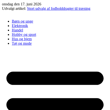
Videre
onsdag den 17. juni 2026
til
Udvalgt artikel:
Stort udvalg af fodbolddragter til træning
indhold
Børn og unge
Elektronik
Handel
Hobby og sport
Hus og hjem
Tøj og mode