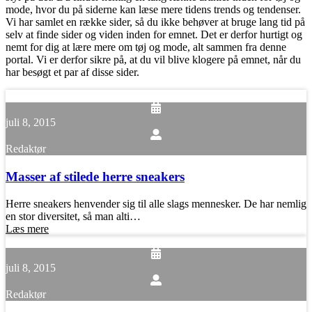
mode, hvor du på siderne kan læse mere tidens trends og tendenser.
Vi har samlet en række sider, så du ikke behøver at bruge lang tid på
selv at finde sider og viden inden for emnet. Det er derfor hurtigt og
nemt for dig at lære mere om tøj og mode, alt sammen fra denne
portal. Vi er derfor sikre på, at du vil blive klogere på emnet, når du
har besøgt et par af disse sider.
juli 8, 2015
Redaktør
Masser af stilede herre sneakers
Herre sneakers henvender sig til alle slags mennesker. De har nemlig
en stor diversitet, så man alti…
Læs mere
juli 8, 2015
Redaktør