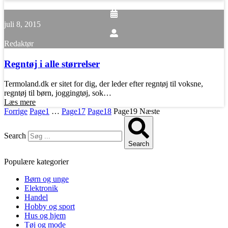
juli 8, 2015
Redaktør
Regntøj i alle størrelser
Termoland.dk er sitet for dig, der leder efter regntøj til voksne,
regntøj til børn, joggingtøj, sok…
Læs mere
Forrige
Page
1
…
Page
17
Page
18
Page
19
Næste
Search
Search
Populære kategorier
Børn og unge
Elektronik
Handel
Hobby og sport
Hus og hjem
Tøj og mode