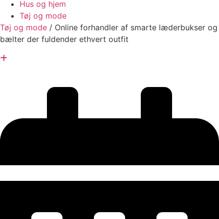
Hus og hjem
Tøj og mode
Tøj og mode
/
Online forhandler af smarte læderbukser og
bælter der fuldender ethvert outfit