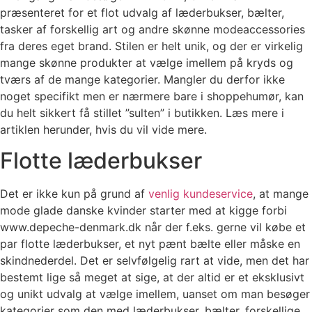
præsenteret for et flot udvalg af læderbukser, bælter,
tasker af forskellig art og andre skønne modeaccessories
fra deres eget brand. Stilen er helt unik, og der er virkelig
mange skønne produkter at vælge imellem på kryds og
tværs af de mange kategorier. Mangler du derfor ikke
noget specifikt men er nærmere bare i shoppehumør, kan
du helt sikkert få stillet ”sulten” i butikken. Læs mere i
artiklen herunder, hvis du vil vide mere.
Flotte læderbukser
Det er ikke kun på grund af
venlig kundeservice
, at mange
mode glade danske kvinder starter med at kigge forbi
www.depeche-denmark.dk når der f.eks. gerne vil købe et
par flotte læderbukser, et nyt pænt bælte eller måske en
skindnederdel. Det er selvfølgelig rart at vide, men det har
bestemt lige så meget at sige, at der altid er et eksklusivt
og unikt udvalg at vælge imellem, uanset om man besøger
kategorier som den med læderbukser, bælter, forskellige