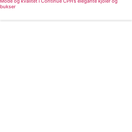
Mode og kvalitet i Continue CPH’s elegante kjoler og
bukser
Læs mere