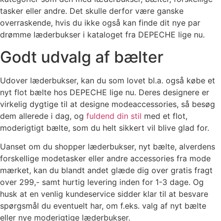
tasker eller andre. Det skulle derfor være ganske
overraskende, hvis du ikke også kan finde dit nye par
drømme læderbukser i kataloget fra DEPECHE lige nu.
Godt udvalg af bælter
Udover læderbukser, kan du som lovet bl.a. også købe et
nyt flot bælte hos DEPECHE lige nu. Deres designere er
virkelig dygtige til at designe modeaccessories, så besøg
dem allerede i dag, og
fuldend din stil
med et flot,
moderigtigt bælte, som du helt sikkert vil blive glad for.
Uanset om du shopper læderbukser, nyt bælte, alverdens
forskellige modetasker eller andre accessories fra mode
mærket, kan du blandt andet glæde dig over gratis fragt
over 299,- samt hurtig levering inden for 1-3 dage. Og
husk at en venlig kundeservice sidder klar til at besvare
spørgsmål du eventuelt har, om f.eks. valg af nyt bælte
eller nye moderigtige læderbukser.