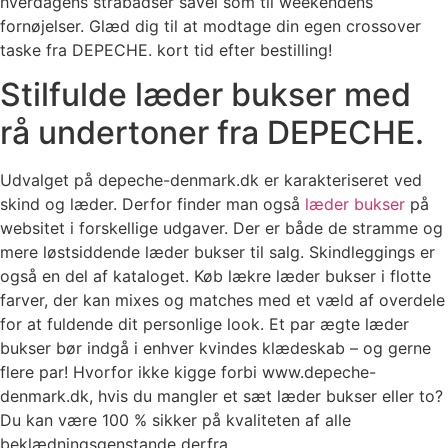
hverdagens strabadser såvel som til weekendens
fornøjelser. Glæd dig til at modtage din egen crossover
taske fra DEPECHE. kort tid efter bestilling!
Stilfulde læder bukser med
rå undertoner fra DEPECHE.
Udvalget på depeche-denmark.dk er karakteriseret ved
skind og læder. Derfor finder man også
læder bukser
på
websitet i forskellige udgaver. Der er både de stramme og
mere løstsiddende læder bukser til salg. Skindleggings er
også en del af kataloget. Køb lækre læder bukser i flotte
farver, der kan mixes og matches med et væld af overdele
for at fuldende dit personlige look. Et par ægte læder
bukser bør indgå i enhver kvindes klædeskab – og gerne
flere par! Hvorfor ikke kigge forbi www.depeche-
denmark.dk, hvis du mangler et sæt læder bukser eller to?
Du kan være 100 % sikker på kvaliteten af alle
beklædningsgenstande derfra.