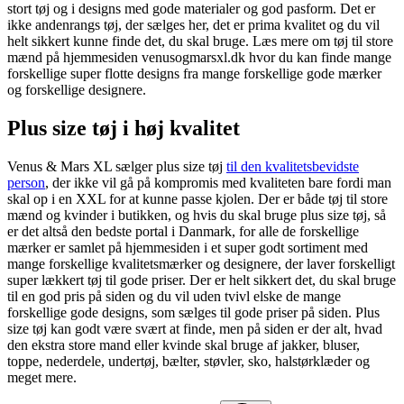
stort tøj og i designs med gode materialer og god pasform. Det er
ikke andenrangs tøj, der sælges her, det er prima kvalitet og du vil
helt sikkert kunne finde det, du skal bruge. Læs mere om tøj til store
mænd på hjemmesiden venusogmarsxl.dk hvor du kan finde mange
forskellige super flotte designs fra mange forskellige gode mærker
og forskellige designere.
Plus size tøj i høj kvalitet
Venus & Mars XL sælger plus size tøj
til den kvalitetsbevidste
person
, der ikke vil gå på kompromis med kvaliteten bare fordi man
skal op i en XXL for at kunne passe kjolen. Der er både tøj til store
mænd og kvinder i butikken, og hvis du skal bruge plus size tøj, så
er det altså den bedste portal i Danmark, for alle de forskellige
mærker er samlet på hjemmesiden i et super godt sortiment med
mange forskellige kvalitetsmærker og designere, der laver forskelligt
super lækkert tøj til gode priser. Der er helt sikkert det, du skal bruge
til en god pris på siden og du vil uden tvivl elske de mange
forskellige gode designs, som sælges til gode priser på siden. Plus
size tøj kan godt være svært at finde, men på siden er der alt, hvad
den ekstra store mand eller kvinde skal bruge af jakker, bluser,
toppe, nederdele, undertøj, bælter, støvler, sko, halstørklæder og
meget mere.