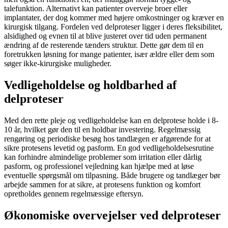
talefunktion. Alternativt kan patienter overveje broer eller
implantater, der dog kommer med højere omkostninger og kræver en
kirurgisk tilgang. Fordelen ved delproteser ligger i deres fleksibilitet,
alsidighed og evnen til at blive justeret over tid uden permanent
ændring af de resterende tænders struktur. Dette gør dem til en
foretrukken løsning for mange patienter, især ældre eller dem som
søger ikke-kirurgiske muligheder.
Vedligeholdelse og holdbarhed af
delproteser
Med den rette pleje og vedligeholdelse kan en delprotese holde i 8-
10 år, hvilket gør den til en holdbar investering. Regelmæssig
rengøring og periodiske besøg hos tandlægen er afgørende for at
sikre protesens levetid og pasform. En god vedligeholdelsesrutine
kan forhindre almindelige problemer som irritation eller dårlig
pasform, og professionel vejledning kan hjælpe med at løse
eventuelle spørgsmål om tilpasning. Både brugere og tandlæger bør
arbejde sammen for at sikre, at protesens funktion og komfort
opretholdes gennem regelmæssige eftersyn.
Økonomiske overvejelser ved delproteser