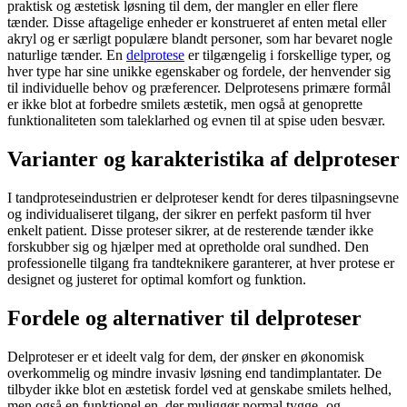
praktisk og æstetisk løsning til dem, der mangler en eller flere
tænder. Disse aftagelige enheder er konstrueret af enten metal eller
akryl og er særligt populære blandt personer, som har bevaret nogle
naturlige tænder. En
delprotese
er tilgængelig i forskellige typer, og
hver type har sine unikke egenskaber og fordele, der henvender sig
til individuelle behov og præferencer. Delprotesens primære formål
er ikke blot at forbedre smilets æstetik, men også at genoprette
funktionaliteten som taleklarhed og evnen til at spise uden besvær.
Varianter og karakteristika af delproteser
I tandproteseindustrien er delproteser kendt for deres tilpasningsevne
og individualiseret tilgang, der sikrer en perfekt pasform til hver
enkelt patient. Disse proteser sikrer, at de resterende tænder ikke
forskubber sig og hjælper med at opretholde oral sundhed. Den
professionelle tilgang fra tandteknikere garanterer, at hver protese er
designet og justeret for optimal komfort og funktion.
Fordele og alternativer til delproteser
Delproteser er et ideelt valg for dem, der ønsker en økonomisk
overkommelig og mindre invasiv løsning end tandimplantater. De
tilbyder ikke blot en æstetisk fordel ved at genskabe smilets helhed,
men også en funktionel en, der muliggør normal tygge- og