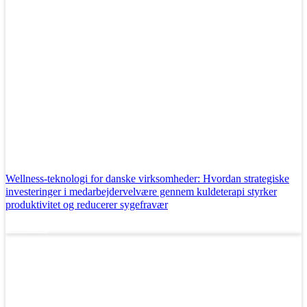
Wellness-teknologi for danske virksomheder: Hvordan strategiske
investeringer i medarbejdervelvære gennem kuldeterapi styrker
produktivitet og reducerer sygefravær
Læs mere