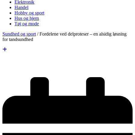
Elektronik
Handel
Hobby og sport
Hus og hjem
Tøj og mode
Sundhed og sport
/
Fordelene ved delproteser – en alsidig løsning
for tandsundhed