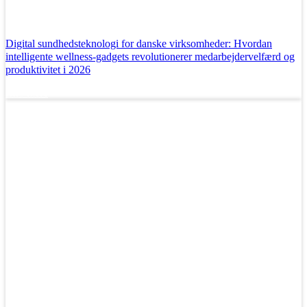
Digital sundhedsteknologi for danske virksomheder: Hvordan
intelligente wellness-gadgets revolutionerer medarbejdervelfærd og
produktivitet i 2026
Læs mere