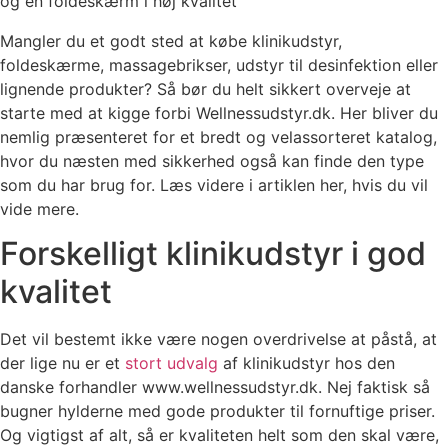
og en foldeskærm i høj kvalitet
Mangler du et godt sted at købe klinikudstyr,
foldeskærme, massagebrikser, udstyr til desinfektion eller
lignende produkter? Så bør du helt sikkert overveje at
starte med at kigge forbi Wellnessudstyr.dk. Her bliver du
nemlig præsenteret for et bredt og velassorteret katalog,
hvor du næsten med sikkerhed også kan finde den type
som du har brug for. Læs videre i artiklen her, hvis du vil
vide mere.
Forskelligt klinikudstyr i god
kvalitet
Det vil bestemt ikke være nogen overdrivelse at påstå, at
der lige nu er et
stort udvalg
af klinikudstyr hos den
danske forhandler www.wellnessudstyr.dk. Nej faktisk så
bugner hylderne med gode produkter til fornuftige priser.
Og vigtigst af alt, så er kvaliteten helt som den skal være,