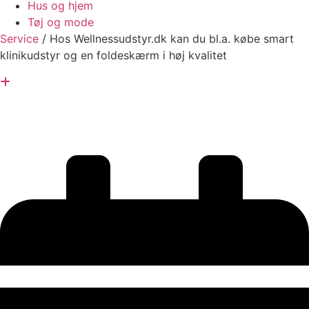
Hus og hjem
Tøj og mode
Service
/
Hos Wellnessudstyr.dk kan du bl.a. købe smart
klinikudstyr og en foldeskærm i høj kvalitet