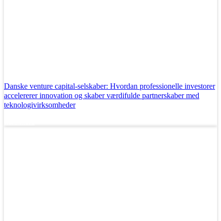
Danske venture capital-selskaber: Hvordan professionelle investorer
accelererer innovation og skaber værdifulde partnerskaber med
teknologivirksomheder
Læs mere