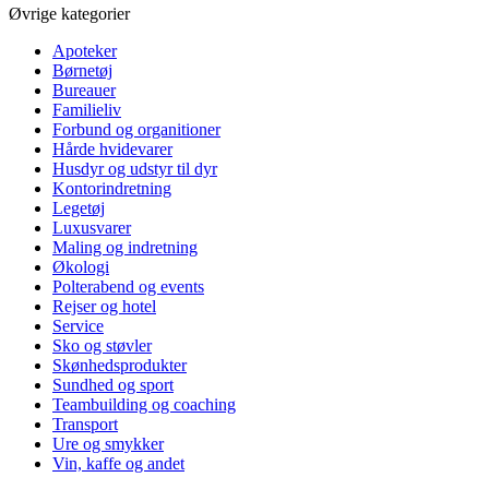
Øvrige kategorier
Apoteker
Børnetøj
Bureauer
Familieliv
Forbund og organitioner
Hårde hvidevarer
Husdyr og udstyr til dyr
Kontorindretning
Legetøj
Luxusvarer
Maling og indretning
Økologi
Polterabend og events
Rejser og hotel
Service
Sko og støvler
Skønhedsprodukter
Sundhed og sport
Teambuilding og coaching
Transport
Ure og smykker
Vin, kaffe og andet