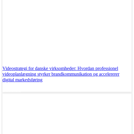
Videostrategi for danske virksomheder: Hvordan professionel
videoplanlægning styrker brandkommunikation og accelererer
digital markedsføring
Læs mere