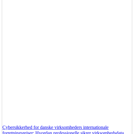
Cybersikkerhed for danske virksomheders internationale
forretningsrejser: Hvordan professionelle sikrer virksomhedsdata