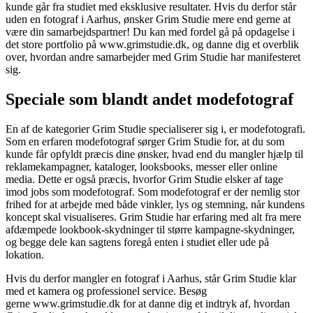
kunde går fra studiet med eksklusive resultater. Hvis du derfor står
uden en fotograf i Aarhus, ønsker Grim Studie mere end gerne at
være din samarbejdspartner! Du kan med fordel gå på opdagelse i
det store portfolio på www.grimstudie.dk, og danne dig et overblik
over, hvordan andre samarbejder med Grim Studie har manifesteret
sig.
Speciale som blandt andet modefotograf
En af de kategorier Grim Studie specialiserer sig i, er modefotografi.
Som en erfaren modefotograf sørger Grim Studie for, at du som
kunde får opfyldt præcis dine ønsker, hvad end du mangler hjælp til
reklamekampagner, kataloger, looksbooks, messer eller online
media. Dette er også præcis, hvorfor Grim Studie elsker af tage
imod jobs som modefotograf. Som modefotograf er der nemlig stor
frihed for at arbejde med både vinkler, lys og stemning, når kundens
koncept skal visualiseres. Grim Studie har erfaring med alt fra mere
afdæmpede lookbook-skydninger til større kampagne-skydninger,
og begge dele kan sagtens foregå enten i studiet eller ude på
lokation.
Hvis du derfor mangler en fotograf i Aarhus, står Grim Studie klar
med et kamera og professionel service. Besøg
gerne www.grimstudie.dk for at danne dig et indtryk af, hvordan