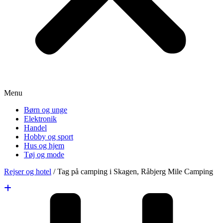
Menu
Børn og unge
Elektronik
Handel
Hobby og sport
Hus og hjem
Tøj og mode
Rejser og hotel
/
Tag på camping i Skagen, Råbjerg Mile Camping