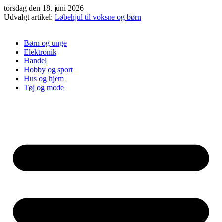
Videre
torsdag den 18. juni 2026
til
Udvalgt artikel:
Løbehjul til voksne og børn
indhold
Børn og unge
Elektronik
Handel
Hobby og sport
Hus og hjem
Tøj og mode