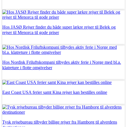
Læs mere
Hos JASØ Rejser finder du både super lækre rejser til Belek og
rejser til Menorca til gode priser
Læs mere
Hos Nordisk Friluftskompani tilbydes aktiv ferie i Norge med bl.a.
klatreture i flotte omgivelser
Læs mere
East Coast USA ferier samt Kina rejser kan bestilles online
Læs mere
Tysk rejsebureau tilbyder billige rejser fra Hamborg til alverdens