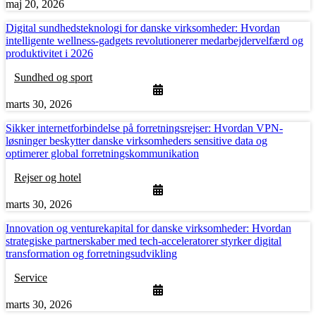
maj 20, 2026
Digital sundhedsteknologi for danske virksomheder: Hvordan
intelligente wellness-gadgets revolutionerer medarbejdervelfærd og
produktivitet i 2026
Sundhed og sport
marts 30, 2026
Sikker internetforbindelse på forretningsrejser: Hvordan VPN-
løsninger beskytter danske virksomheders sensitive data og
optimerer global forretningskommunikation
Rejser og hotel
marts 30, 2026
Innovation og venturekapital for danske virksomheder: Hvordan
strategiske partnerskaber med tech-acceleratorer styrker digital
transformation og forretningsudvikling
Service
marts 30, 2026