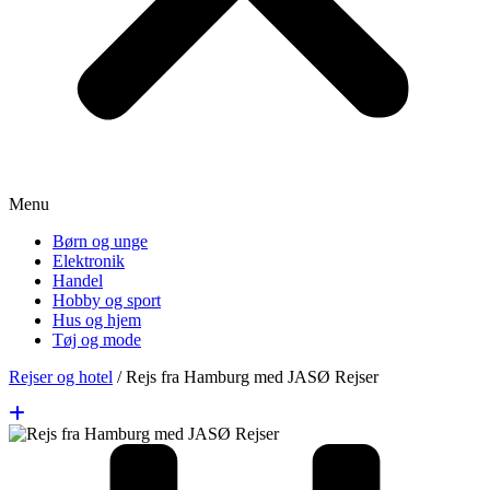
Menu
Børn og unge
Elektronik
Handel
Hobby og sport
Hus og hjem
Tøj og mode
Rejser og hotel
/
Rejs fra Hamburg med JASØ Rejser