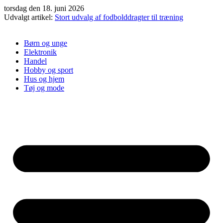
Videre
torsdag den 18. juni 2026
til
Udvalgt artikel:
Stort udvalg af fodbolddragter til træning
indhold
Børn og unge
Elektronik
Handel
Hobby og sport
Hus og hjem
Tøj og mode