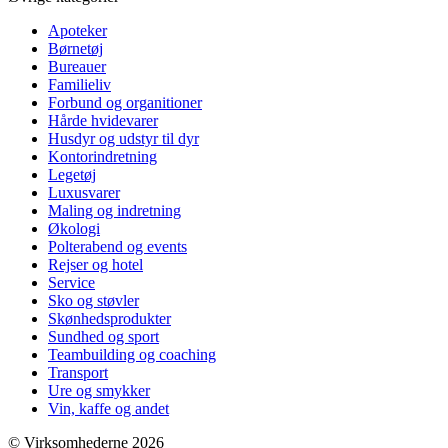
Apoteker
Børnetøj
Bureauer
Familieliv
Forbund og organitioner
Hårde hvidevarer
Husdyr og udstyr til dyr
Kontorindretning
Legetøj
Luxusvarer
Maling og indretning
Økologi
Polterabend og events
Rejser og hotel
Service
Sko og støvler
Skønhedsprodukter
Sundhed og sport
Teambuilding og coaching
Transport
Ure og smykker
Vin, kaffe og andet
© Virksomhederne 2026