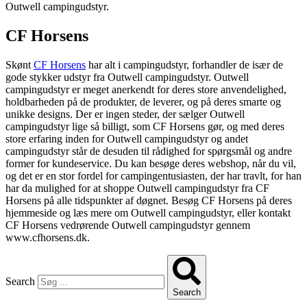
Outwell campingudstyr.
CF Horsens
Skønt
CF Horsens
har alt i campingudstyr, forhandler de især de
gode stykker udstyr fra Outwell campingudstyr. Outwell
campingudstyr er meget anerkendt for deres store anvendelighed,
holdbarheden på de produkter, de leverer, og på deres smarte og
unikke designs. Der er ingen steder, der sælger Outwell
campingudstyr lige så billigt, som CF Horsens gør, og med deres
store erfaring inden for Outwell campingudstyr og andet
campingudstyr står de desuden til rådighed for spørgsmål og andre
former for kundeservice. Du kan besøge deres webshop, når du vil,
og det er en stor fordel for campingentusiasten, der har travlt, for han
har da mulighed for at shoppe Outwell campingudstyr fra CF
Horsens på alle tidspunkter af døgnet. Besøg CF Horsens på deres
hjemmeside og læs mere om Outwell campingudstyr, eller kontakt
CF Horsens vedrørende Outwell campingudstyr gennem
www.cfhorsens.dk.
Search
Search