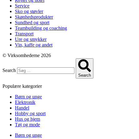
Rejser og hotel
Service
Sko og støvler
Skønhedsprodukter
Sundhed og sport
Teambuilding og coaching
Transport
Ure og smykker
Vin, kaffe og andet
© Virksomhederne 2026
Search
Search
Populære kategorier
Børn og unge
Elektronik
Handel
Hobby og sport
Hus og hjem
Tøj og mode
Børn og unge