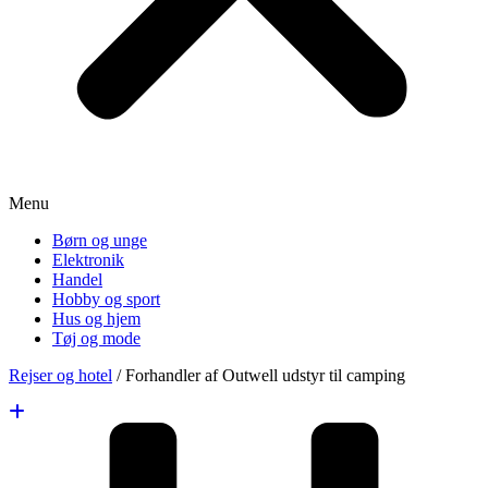
Menu
Børn og unge
Elektronik
Handel
Hobby og sport
Hus og hjem
Tøj og mode
Rejser og hotel
/
Forhandler af Outwell udstyr til camping