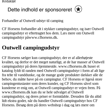
Redaktør
Forhandler af Outwell udstyr til camping
CF Horsens forhandler alt i stykker campingudstyr, og især Outwell
campingudstyr er eftertragtet hos dem. Læs mere om Outwell
campingudstyr påwww.cfhorsens.dk.
Outwell campingudstyr
CF Horsens sælger kun campingudstyr, der er af allerhøjeste
kvalitet, og derfor er det meget naturligt, at de har masser af Outwell
campingudstyr på deres hjemmeside. www.cfhorsens.dk huser et
katalog fyldt til randen med Outwell campingudstyr i form af alt lige
fra telte til vanddunke, og de mange gode produkter dækker alle de
behov, du måtte have på en campingtur. CF Horsens er ligeså store
campingentusiaster som deres kunder, og CF Horsens såvel som
kunderne er enig om, at Outwell campingudstyr er vejen frem. På
www.cfhorsens.dk kan du se hele udvalget af Outwell
campingudstyr, og deres priser er formidable. Desuden får du altid
lidt ekstra goder, når du handler Outwell campingudstyr hos CF
Horsens. Besøg dem på deres webshop i dag og læs mere om