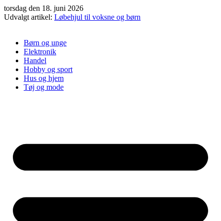
Videre
torsdag den 18. juni 2026
til
Udvalgt artikel:
Løbehjul til voksne og børn
indhold
Børn og unge
Elektronik
Handel
Hobby og sport
Hus og hjem
Tøj og mode