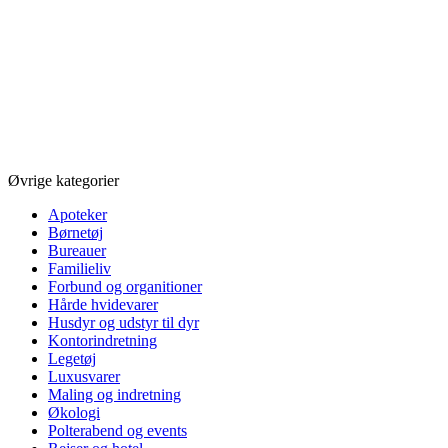
Øvrige kategorier
Apoteker
Børnetøj
Bureauer
Familieliv
Forbund og organitioner
Hårde hvidevarer
Husdyr og udstyr til dyr
Kontorindretning
Legetøj
Luxusvarer
Maling og indretning
Økologi
Polterabend og events