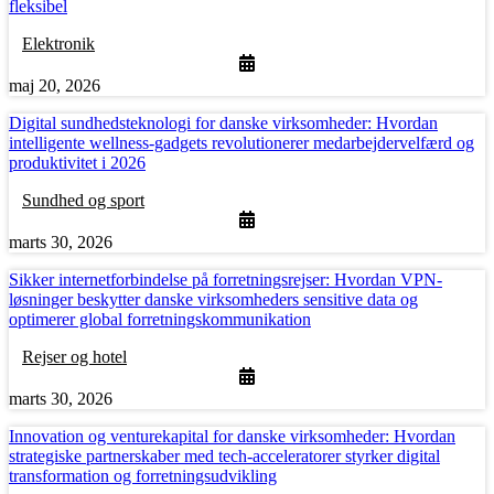
fleksibel
Elektronik
maj 20, 2026
Digital sundhedsteknologi for danske virksomheder: Hvordan
intelligente wellness-gadgets revolutionerer medarbejdervelfærd og
produktivitet i 2026
Sundhed og sport
marts 30, 2026
Sikker internetforbindelse på forretningsrejser: Hvordan VPN-
løsninger beskytter danske virksomheders sensitive data og
optimerer global forretningskommunikation
Rejser og hotel
marts 30, 2026
Innovation og venturekapital for danske virksomheder: Hvordan
strategiske partnerskaber med tech-acceleratorer styrker digital
transformation og forretningsudvikling