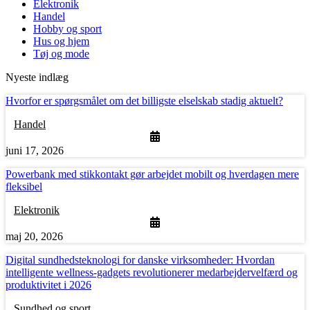
Elektronik
Handel
Hobby og sport
Hus og hjem
Tøj og mode
Nyeste indlæg
Hvorfor er spørgsmålet om det billigste elselskab stadig aktuelt?
Handel
juni 17, 2026
Powerbank med stikkontakt gør arbejdet mobilt og hverdagen mere
fleksibel
Elektronik
maj 20, 2026
Digital sundhedsteknologi for danske virksomheder: Hvordan
intelligente wellness-gadgets revolutionerer medarbejdervelfærd og
produktivitet i 2026
Sundhed og sport