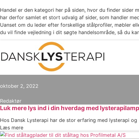
Handel er den kategori her på siden, hvor du finder sider m
har derfor samlet et stort udvalg af sider, som handler me
Uanset om du leder efter forskellige stålprofiler, møbler e
du vil finde vejledning i dit søgte handelsområde, så du kan
oktober 2, 2022
Redaktør
Luk mere lys ind i din hverdag med lysterapilam
Hos Dansk Lysterapi har de stor erfaring med lysterapi og
Læs mere