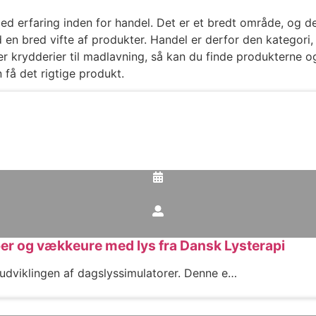
ed erfaring inden for handel. Det er et bredt område, og der
d en bred vifte af produkter. Handel er derfor den kategori
ller krydderier til madlavning, så kan du finde produkterne 
 få det rigtige produkt.
per og vækkeure med lys fra Dansk Lysterapi
 udviklingen af dagslyssimulatorer. Denne e…